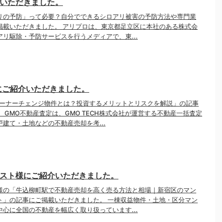
いただきました。
リの予防」って必要？自分でできるシロアリ被害の予防方法や専門業
掲載いただきました。 アリプロは、東京都足立区に本社のある株式会
リ駆除・予防サービスを行うメディアで、東...
にご紹介いただきました。
オーナーチェンジ物件とは？投資するメリットとリスクを解説」の記事
 GMO不動産査定は、GMO TECH株式会社が運営する不動産一括査定
建て・土地などの不動産売却を考...
スト様にご紹介いただきました。
様の「牛込柳町駅で不動産売却を高く売る方法と相場｜新宿区のマン
ト」の記事にご掲載いただきました。 一棟収益物件・土地・区分マン
心に全国の不動産を幅広く取り扱っています...