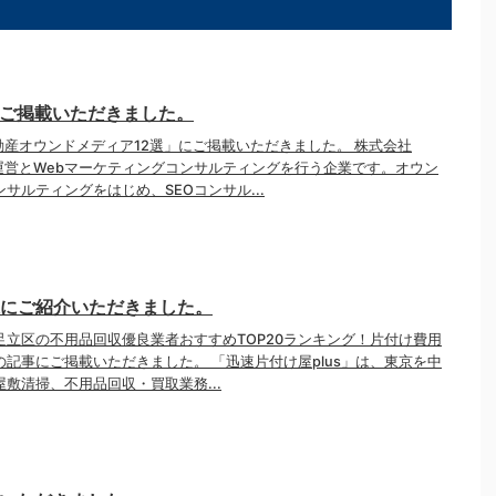
にご掲載いただきました。
動産オウンドメディア12選」にご掲載いただきました。 株式会社
運営とWebマーケティングコンサルティングを行う企業です。オウン
サルティングをはじめ、SEOコンサル...
s様にご紹介いただきました。
「足立区の不用品回収優良業者おすすめTOP20ランキング！片付け費用
記事にご掲載いただきました。 「迅速片付け屋plus」は、東京を中
敷清掃、不用品回収・買取業務...