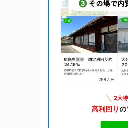
2大
高利回り
の