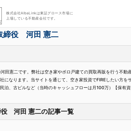
株式会社AlbaLinkは東証グロース市場に
上場している不動産会社です。
表取締役 河田 憲二
の河田憲二です。弊社は空き家やボロ戸建ての買取再販を行う不動
社になります。当サイトを通じて、空き家投資でFIREしたい方を
民泊、古ビルなど（当時のキャッシュフローは月100万）【保有
取締役 河田 憲二の記事一覧