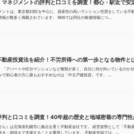
・マネジメントの評判と口コミを調査！都心・駅近で安
メントは、東京都23区を中心に、資産性の高いマンション売買をしている不
報が数多く掲載されています。 SNSでは同社の株価情報につ...
不動産投資法を紹介！不労所得への第一歩となる物件と
、「アパートや区分マンションなど種類が多く、自分に何が向いているのか分か
で初心者の方に最もおすすめなのは「中古戸建投資」です。 ...
評判と口コミを調査！40年超の歴史と地域密着の専門性
けん）は北海道札幌市に拠点を置く不動産会社です。 経営姿勢として「不動
き・相談まで支援することを重視しています。 不動産売却では、...