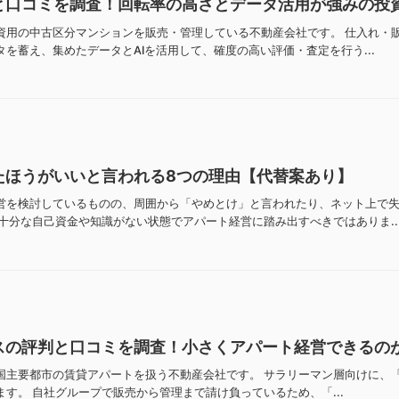
と口コミを調査！回転率の高さとデータ活用が強みの投
資用の中古区分マンションを販売・管理している不動産会社です。 仕入れ・
を蓄え、集めたデータとAIを活用して、確度の高い評価・査定を行う...
たほうがいいと言われる8つの理由【代替案あり】
営を検討しているものの、周囲から「やめとけ」と言われたり、ネット上で
十分な自己資金や知識がない状態でアパート経営に踏み出すべきではありま..
スの評判と口コミを調査！小さくアパート経営できるの
国主要都市の賃貸アパートを扱う不動産会社です。 サラリーマン層向けに、
す。 自社グループで販売から管理まで請け負っているため、「...