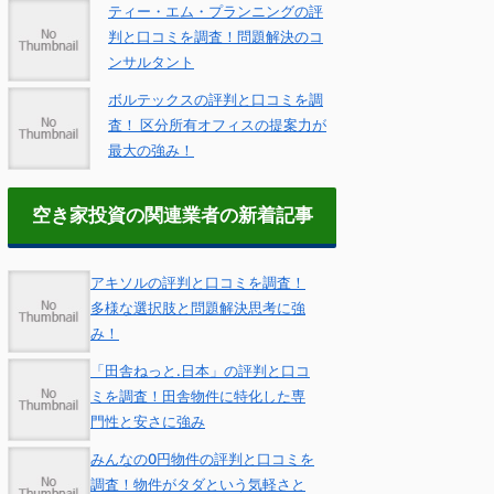
ティー・エム・プランニングの評
判と口コミを調査！問題解決のコ
ンサルタント
ボルテックスの評判と口コミを調
査！ 区分所有オフィスの提案力が
最大の強み！
空き家投資の関連業者の新着記事
アキソルの評判と口コミを調査！
多様な選択肢と問題解決思考に強
み！
「田舎ねっと.日本」の評判と口コ
ミを調査！田舎物件に特化した専
門性と安さに強み
みんなの0円物件の評判と口コミを
調査！物件がタダという気軽さと