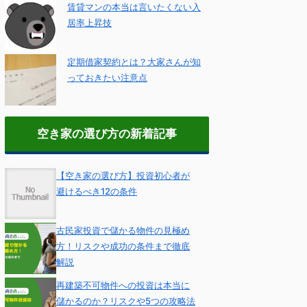
賃貸マンの本当は言いたくない入
居率上昇技
定期借家契約とは？大家さんが知
っておきたい注意点
空き家の選び方の新着記事
【空き家の選び方】投資初心者が
避けるべき12の条件
古民家投資で儲かる物件の見極め
方！リスクや成功の条件まで徹底
解説
再建築不可物件への投資は本当に
儲かるのか？リスクや5つの攻略法