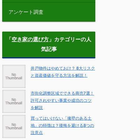
アンケート調査
「
空き家の選び方
」カテゴリーの人
気記事
井戸物件はやめておけ？ 8大リスク
と資産価値を守る方法を解説！
市街化調整区域でできる商売7選！
許可されやすい事業や成功のコツ
を解説
買ってはいけない「擁壁のある土
地」の特徴は？後悔を避ける8つの
注意点