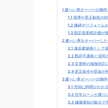
1
建ぺい率オーバーの物件
1.1
指導や是正勧告の対
1.2
修繕やリフォーム
1.3
固定資産税評価が
2
建ぺい率をオーバーした
2.1
違反建築物として
2.2
既存不適格と混同
2.3
災害時の保険対応
2.4
是正命令や罰金が
3
建ぺい率オーバーの物件
3.1
売却に時間がかか
3.2
住宅ローンが通り
3.3
減価償却の観点で