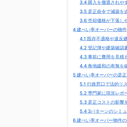
3.4
購入を撤退されや
3.5
是正命令で減築を
3.6
売却価格が下落し
4
建ぺい率オーバーの物件
4.1
既存不適格や違反
4.2
登記簿や建築確認
4.3
事前に費用を見積
4.4
角地緩和の有無を
5
建ぺい率オーバーの是正
5.1
行政窓口で法的リ
5.2
専門家に現況レポ
5.3
是正コストの影響
5.4
3パターンのシミ
6
建ぺい率オーバー物件の