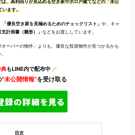
ク）では、高利回りが見込める空き家やボロ戸建てなどの「未公
ています。
、
「優良空き家を見極めるためのチェックリスト」
や、キャ
収支計画書（雛形）」
などをお渡ししています。
率オーバーの物件」よりも、優良な投資物件が見つかるかも
い。
特典
もLINE内で配布中
／
の
"未公開情報"
を受け取る
目次