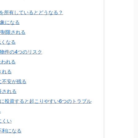
を所有しているとどうなる？
象になる
が制限される
低くなる
物件の4つのリスク
扱われる
される
に不安が残る
科される
に投資すると起こりやすい6つのトラブル
る
にくい
不利になる