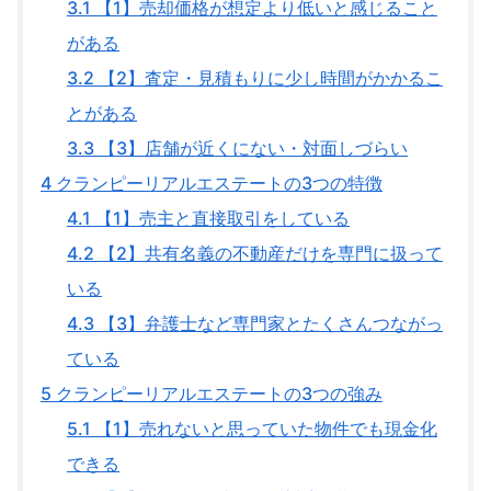
3.1
【1】売却価格が想定より低いと感じること
がある
3.2
【2】査定・見積もりに少し時間がかかるこ
とがある
3.3
【3】店舗が近くにない・対面しづらい
4
クランピーリアルエステートの3つの特徴
4.1
【1】売主と直接取引をしている
4.2
【2】共有名義の不動産だけを専門に扱って
いる
4.3
【3】弁護士など専門家とたくさんつながっ
ている
5
クランピーリアルエステートの3つの強み
5.1
【1】売れないと思っていた物件でも現金化
できる