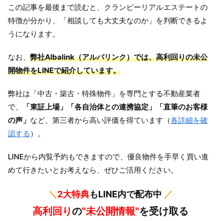
この記事を最後まで読むと、クランピーリアルエステートの
特徴が分かり、「相談しても大丈夫なのか」を判断できるよ
うになります。
なお、
弊社Albalink（アルバリンク）では、高利回りの未公
開物件をLINEで紹介しています。
弊社は「中古・築古・特殊物件」を専門とする不動産業者
で、
「東証上場」「各自治体との連携協定」「直筆のお客様
の声」
など、第三者から高い評価を得ています（
各詳細を確
認する
）。
LINEから内覧予約もできますので、優良物件を手早く買い進
めて行きたいとお考えなら、ぜひご活用ください。
＼
2大特典
もLINE内で配布中
／
高利回り
の
"未公開情報"
を受け取る