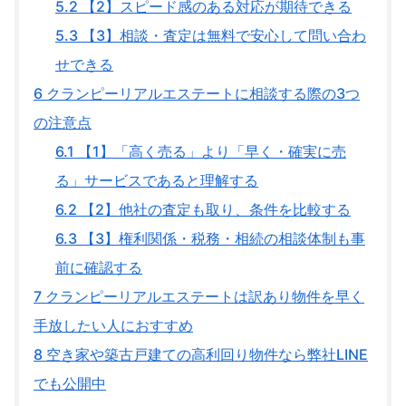
5.2
【2】スピード感のある対応が期待できる
5.3
【3】相談・査定は無料で安心して問い合わ
せできる
6
クランピーリアルエステートに相談する際の3つ
の注意点
6.1
【1】「高く売る」より「早く・確実に売
る」サービスであると理解する
6.2
【2】他社の査定も取り、条件を比較する
6.3
【3】権利関係・税務・相続の相談体制も事
前に確認する
7
クランピーリアルエステートは訳あり物件を早く
手放したい人におすすめ
8
空き家や築古戸建ての高利回り物件なら弊社LINE
でも公開中