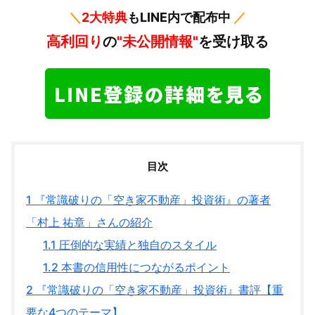
＼
2大特典
もLINE内で配布中
／
高利回り
の
"未公開情報"
を受け取る
目次
1
『常識破りの「空き家不動産」投資術』の著者
「村上 祐章」さんの紹介
1.1
圧倒的な実績と独自のスタイル
1.2
本書の信用性につながるポイント
2
『常識破りの「空き家不動産」投資術』書評【重
要な4つのテーマ】