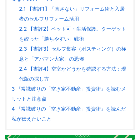
2.1
【書評1】「直さない」リフォーム術と入居
者のセルフリフォーム活用
2.2
【書評2】ペット可・生活保護。ターゲット
を絞った「勝ちやすい」戦術
2.3
【書評3】セルフ集客（ポスティング）の極
意と「アパマン大家」の恐怖
2.4
【書評4】空室かどうかを確認する方法：現
代版の探し方
3
『常識破りの「空き家不動産」投資術』を読むメ
リットと注意点
4
『常識破りの「空き家不動産」投資術』を読んだ
私が伝えたいこと