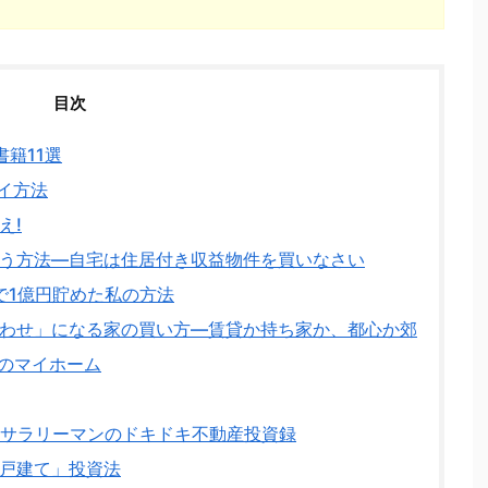
目次
籍11選
イ方法
え!
う方法―自宅は住居付き収益物件を買いなさい
で1億円貯めた私の方法
わせ」になる家の買い方―賃貸か持ち家か、都心か郊
のマイホーム
たサラリーマンのドキドキ不動産投資録
戸建て」投資法