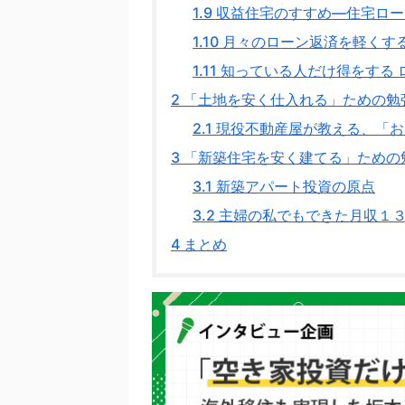
1.9
収益住宅のすすめ―住宅ロー
1.10
月々のローン返済を軽くする
1.11
知っている人だけ得をする 
2
「土地を安く仕入れる」ための勉
2.1
現役不動産屋が教える、「お
3
「新築住宅を安く建てる」ための
3.1
新築アパート投資の原点
3.2
主婦の私でもできた月収１３
4
まとめ