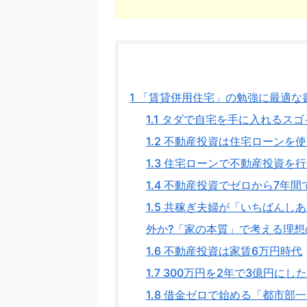
1
「賃貸併用住宅」の勉強に最適な書
1.1
タダで自宅を手に入れるスゴ
1.2
不動産投資は住宅ローンを使
1.3
住宅ローンで不動産投資を行
1.4
不動産投資でゼロから7年間
1.5
共稼ぎ夫婦が「いちばんしあ
外か?「家の本質」で考える理想
1.6
不動産投資は家賃6万円時代
1.7
300万円を2年で3億円にし
1.8
借金ゼロで始める「都市部一