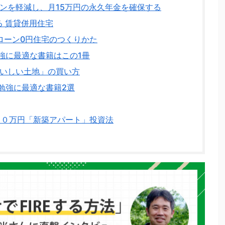
ンを軽減し、月15万円の永久年金を確保する
 賃貸併用住宅
ローン0円住宅のつくりかた
強に最適な書籍はこの1冊
いしい土地」の買い方
勉強に最適な書籍2選
０万円「新築アパート」投資法