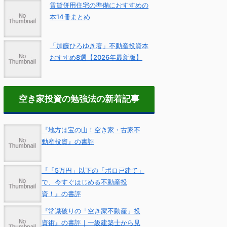
賃貸併用住宅の準備におすすめの
本14冊まとめ
「加藤ひろゆき著」不動産投資本
おすすめ8選【2026年最新版】
空き家投資の勉強法の新着記事
『地方は宝の山！空き家・古家不
動産投資』の書評
『「5万円」以下の「ボロ戸建て」
で、今すぐはじめる不動産投
資！』の書評
『常識破りの「空き家不動産」投
資術』の書評｜一級建築士から見