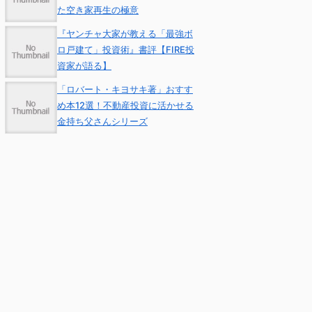
た空き家再生の極意
『ヤンチャ大家が教える「最強ボ
ロ戸建て」投資術』書評【FIRE投
資家が語る】
「ロバート・キヨサキ著」おすす
め本12選！不動産投資に活かせる
金持ち父さんシリーズ