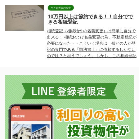
空き家投資の税金
10万円以上は節約できる！！自分でで
きる相続登記
相続登記（相続物件の名義変更）は簡単に自分で
出来る！ 相続および名義変更の為、不動産登記が
必要になった・・こういう場合は、殆どの人が登
記の専門である「司法書士」に依頼するしかない
のでは？と思うでしょう。 しかし、この相続登記
です...