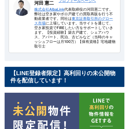
プロフィールページへ
河田 憲二
株式会社AlbaLink
代表取締役の河田憲二です。
弊社は空き家やボロ戸建ての買取再販を行う不
動産業者です。同社は
東京証券取引所のグロー
ス市場
に上場しています。当サイトを通じて、
空き家投資でFIREしたい方をサポートしていき
ます。【投資経験】築古戸建て、シェアハウ
ス、アパート、民泊、古ビルなど（当時のキャ
ッシュフローは月100万）【保有資格】宅地建物
取引士
【LINE登録者限定】高利回りの未公開物
件を配信しています！