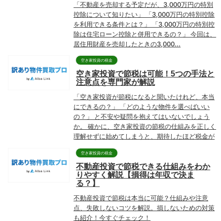
「不動産を売却する予定だが、3,000万円の特別
控除について知りたい」 「3,000万円の特別控除
を利用できる条件とは？」 「3,000万円の特別控
除は住宅ローン控除と併用できるの？」 今回は、
居住用財産を売却したときの3,000...
空き家投資の税金
空き家投資で節税は可能！5つの手法と
注意点を専門家が解説
「空き家投資が節税になると聞いたけれど、本当
にできるの？」 「どのような物件を選べばいい
の？」 と不安や疑問を抱えてはいないでしょう
か。 確かに、空き家投資の節税の仕組みを正しく
理解せずに始めてしまうと、期待したほど税金が
安く...
空き家投資の税金
不動産投資で節税できる仕組みをわか
りやすく解説【損得は年収で決ま
る？】
不動産投資で節税は本当に可能？仕組みや注意
点、失敗しないコツを解説。損しないための対策
も紹介！今すぐチェック！