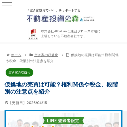
「空き家投資でFIRE」をサポートする
株式会社AlbaLinkは東証グロース市場に
上場している不動産会社です。
ホーム
空き家の収益化
仮換地の売買は可能？権利関係
や税金、段階別の注意点を紹介
空き家の収益化
仮換地の売買は可能？権利関係や税金、段階
別の注意点を紹介
【更新日】2026/04/15