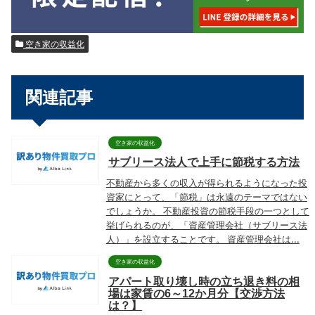
空き家の収益化
関連記事
空き家の収益化
サブリース法人で上手に節税する方法
不動産から多くの収入が得られるようになった投
資家にとって、「節税」は永遠のテーマではない
でしょうか。 不動産投資の節税手段の一つとして
挙げられるのが、「資産管理会社（サブリース法
人）」を設立することです。 資産管理会社は...
空き家の収益化
アパート取り壊し時の立ち退き料の相
場は家賃の6～12か月分【交渉方法
は？】