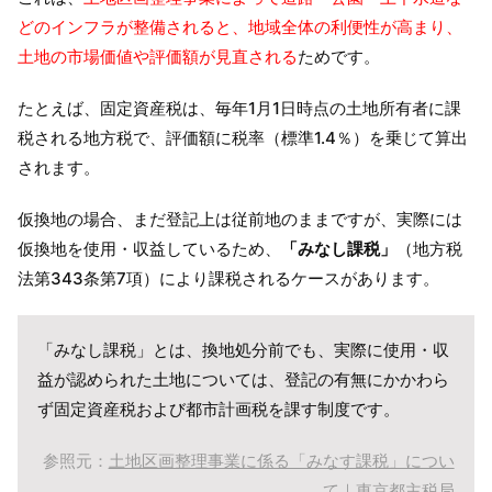
どのインフラが整備されると、地域全体の利便性が高まり、
土地の市場価値や評価額が見直される
ためです。
たとえば、固定資産税は、毎年1月1日時点の土地所有者に課
税される地方税で、評価額に税率（標準1.4％）を乗じて算出
されます。
仮換地の場合、まだ登記上は従前地のままですが、実際には
仮換地を使用・収益しているため、
「みなし課税」
（地方税
法第343条第7項）により課税されるケースがあります。
「みなし課税」とは、換地処分前でも、実際に使用・収
益が認められた土地については、登記の有無にかかわら
ず固定資産税および都市計画税を課す制度です。
参照元：
土地区画整理事業に係る「みなす課税」につい
て｜東京都主税局