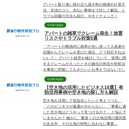
アパート取り壊し時の立ち退き料の相場や計算方
法、交渉のコツ、支払い事例まで詳しく解説。ト
ラブル回避の方法も紹介。今すぐチェック！
空き家の収益化
アパートの雑草でクレーム発生！放置
リスクやトラブル対策6選
「アパートの敷地内に雑草が生い茂って入居者や
近隣からクレームを受けた場合、どう対応すれば
いい？」 アパート経営を検討していて、管理に関
するクレームが入ったときの責任の所在や対処法
を事前に把握しておきたいとお考えではないでし
ょうか？ ...
空き家の収益化
【空き地の活用したビジネス18選】有
効活用事例や空き地の探し方も解説
空き地を活用して収益化したいと考えつつも、
「どのビジネスが最適か分からない」 「事業に適
した空き地はどうやって見つけるの？」 と悩んで
いませんか？ 確かに、数多くの土地活用の選択肢
がある中、その土地の特性に合わない事業...