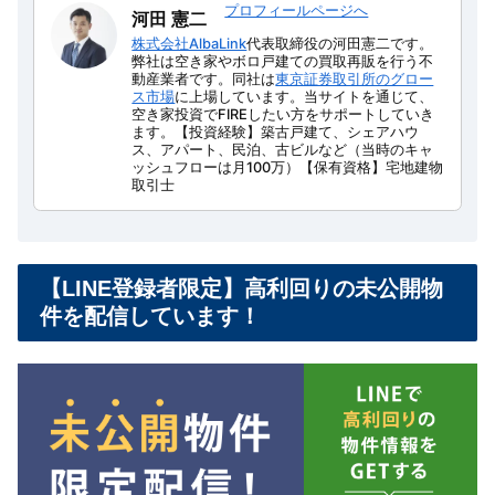
プロフィールページへ
河田 憲二
株式会社AlbaLink
代表取締役の河田憲二です。
弊社は空き家やボロ戸建ての買取再販を行う不
動産業者です。同社は
東京証券取引所のグロー
ス市場
に上場しています。当サイトを通じて、
空き家投資でFIREしたい方をサポートしていき
ます。【投資経験】築古戸建て、シェアハウ
ス、アパート、民泊、古ビルなど（当時のキャ
ッシュフローは月100万）【保有資格】宅地建物
取引士
【LINE登録者限定】高利回りの未公開物
件を配信しています！