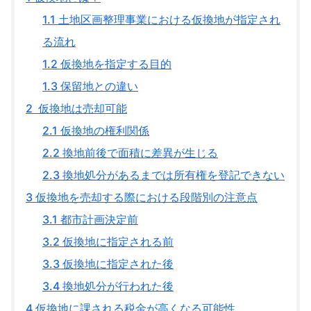
1.1
土地区画整理事業における仮換地が指定され
る流れ
1.2
仮換地を指定する目的
1.3
保留地との違い
2
仮換地は売却可能
2.1
仮換地の権利関係
2.2
換地前後で面積に差異が生じる
2.3
換地処分があるまでは所有権を登記できない
3
仮換地を売却する際における段階別の注意点
3.1
都市計画決定前
3.2
仮換地に指定される前
3.3
仮換地に指定された後
3.4
換地処分が行われた後
4
仮換地に課される税金が高くなる可能性