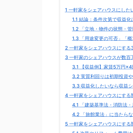
1
一軒家をシェアハウスにした
1.1
結論：条件次第で収益化
1.2
「立地・物件の状態・管
1.3
「用途変更の可否」「概
2
一軒家をシェアハウスにする
3
一軒家のシェアハウスが数百
3.1
【収益例】家賃5万円×4
3.2
実質利回りは初期投資や
3.3
収益化したいなら収益シ
4
一軒家をシェアハウスにする
4.1
「建築基準法・消防法・
4.2
「旅館業法」に当たらな
5
一軒家をシェアハウスにする