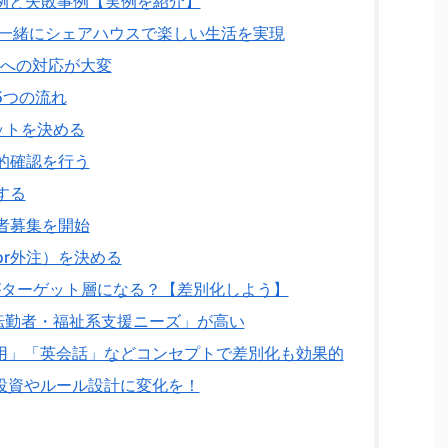
例と失敗事例【実例を紹介】
一緒にシェアハウスで楽しい生活を実現
への対応が大変
5つの流れ
ットを決める
的確認を行う
する
者募集を開始
or外注）を決める
ターゲット層になる？【差別化しよう】
転勤者・福祉系支援ニーズ」が高い
用」「英会話」などコンセプトで差別化も効果的
投資やルール設計に変化を！