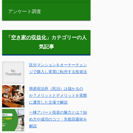
アンケート調査
「
空き家の収益化
」カテゴリーの人
気記事
区分マンションをオーナーチェン
ジで購入し実需に転売する投資法
簡易宿泊所（民泊）は儲かるの
か？メリットとデメリットを実際
に運営した立場で解説
一棟アパート投資の魅力とは？始
め方や成功のコツ・失敗回避術を
解説