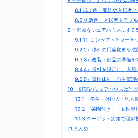
8
一軒家シェアハウスの成功事
8.1
成功例：家族や入居者と
8.2
失敗例：入居者トラブル
9
一軒家をシェアハウスにする
9.1
1）コンセプトとターゲ
9.2
2）物件の用途変更や法
9.3
3）改装・備品の準備を
9.4
4）賃料を設定し、入居
9.5
5）管理体制（自主管理
10
一軒家のシェアハウスは誰が
10.1
「学生・外国人・地方
10.2
「菜園付き」「女性専
10.3
ターゲット次第で設備
11
まとめ