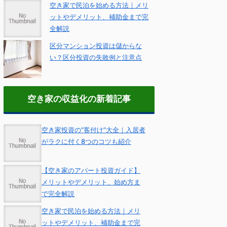
空き家で民泊を始める方法｜メリ
ットやデメリット、補助金まで完
全解説
区分マンション投資は儲からな
い？区分投資の失敗例と注意点
空き家の収益化の新着記事
空き家投資の”客付け”大全｜入居者
がラクに付く8つのコツも紹介
【空き家のアパート投資ガイド】
メリットやデメリット、始め方ま
で完全解説
空き家で民泊を始める方法｜メリ
ットやデメリット、補助金まで完