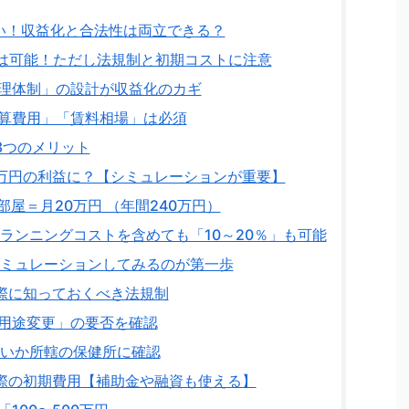
い！収益化と合法性は両立できる？
は可能！ただし法規制と初期コストに注意
理体制」の設計が収益化のカギ
算費用」「賃料相場」は必須
3つのメリット
万円の利益に？【シミュレーションが重要】
部屋＝月20万円 （年間240万円）
ランニングコストを含めても「10～20％」も可能
ミュレーションしてみるのが第一歩
際に知っておくべき法規制
用途変更」の要否を確認
いか所轄の保健所に確認
際の初期費用【補助金や融資も使える】