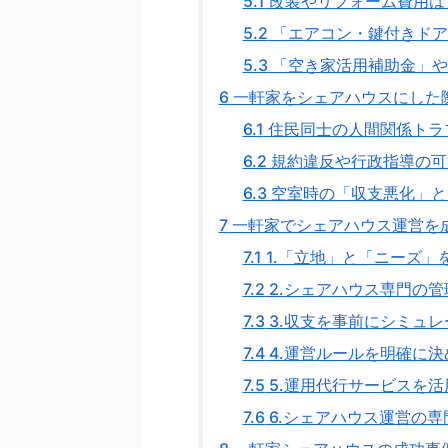
5.1
改装やリフォーム費用は「
5.2
「エアコン・鍵付きドア
5.3
「空き家活用補助金」や
6
一軒家をシェアハウスにした
6.1
住民同士の人間関係トラ
6.2
規約違反や行政指導の可
6.3
空室時の「収支悪化」と
7
一軒家でシェアハウス運営を
7.1
1.「立地」と「ニーズ」
7.2
2.シェアハウス専門の
7.3
3.収支を事前にシミュレ
7.4
4.運営ルールを明確に決
7.5
5.運用代行サービスを活
7.6
6.シェアハウス運営の専