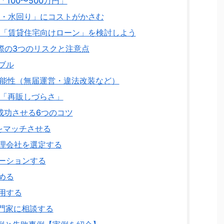
100〜500万円」
・水回り」にコストがかさむ
「賃貸住宅向けローン」を検討しよう
際の3つのリスクと注意点
ブル
能性（無届運営・違法改装など）
「再販しづらさ」
成功させる6つのコツ
をマッチさせる
管理会社を選定する
ーションする
める
用する
門家に相談する