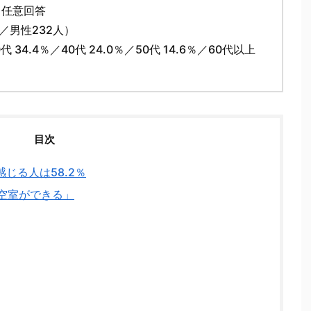
る任意回答
／男性232人）
 34.4％／40代 24.0％／50代 14.6％／60代以上
目次
じる人は58.2％
空室ができる」