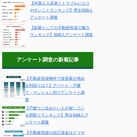
【外国人入居者とトラブルになり
やすいことランキング】男女500人
アンケート調査
【副業としての不動産投資の魅力
ランキング】500人アンケート調査
アンケート調査の新着記事
【不動産投資物件で投資家が求め
る利回りは？】アパート・戸建
て・マンション別でアンケート調
査
【戸建てに住みたい人が探してい
る間取りランキング】男女499人ア
ンケート調査
【不動産投資の自己資金はどうや