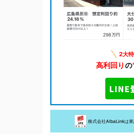
2大
高利回り
の
株式会社AlbaLin