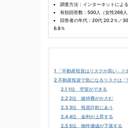
調査方法：インターネットによ
有効回答数：500人（女性268人
回答者の年代：20代 20.2％／30代
6.8％
1
「不動産投資はリスクが高い」と感
2
不動産投資で気になるリスクは「
2.1
1位 空室ができる
2.2
2位 維持費がかさむ
2.3
3位 投資詐欺にあう
2.4
4位 金利が上昇する
2.5
5位 物件価値が下落する