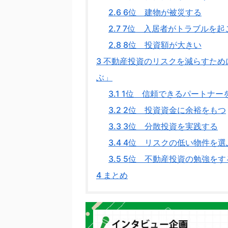
2.6
6位 建物が被災する
2.7
7位 入居者がトラブルを起
2.8
8位 投資額が大きい
3
不動産投資のリスクを減らすため
ぶ」
3.1
1位 信頼できるパートナー
3.2
2位 投資資金に余裕をもつ
3.3
3位 分散投資を実践する
3.4
4位 リスクの低い物件を選
3.5
5位 不動産投資の勉強をす
4
まとめ