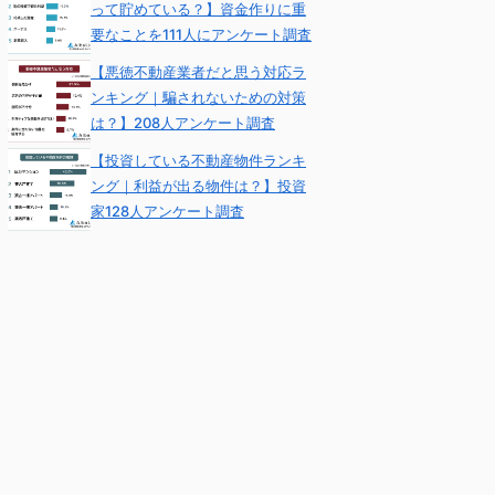
って貯めている？】資金作りに重
要なことを111人にアンケート調査
【悪徳不動産業者だと思う対応ラ
ンキング｜騙されないための対策
は？】208人アンケート調査
【投資している不動産物件ランキ
ング｜利益が出る物件は？】投資
家128人アンケート調査