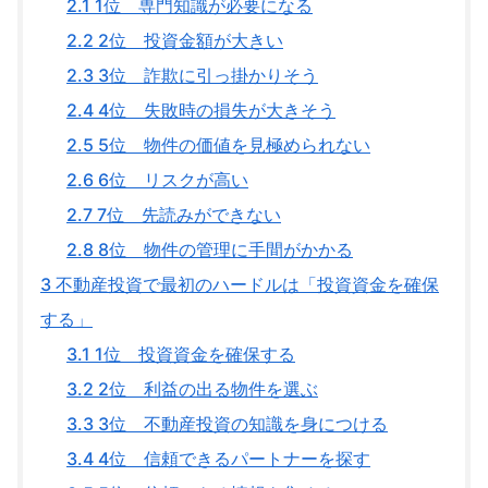
2.1
1位 専門知識が必要になる
2.2
2位 投資金額が大きい
2.3
3位 詐欺に引っ掛かりそう
2.4
4位 失敗時の損失が大きそう
2.5
5位 物件の価値を見極められない
2.6
6位 リスクが高い
2.7
7位 先読みができない
2.8
8位 物件の管理に手間がかかる
3
不動産投資で最初のハードルは「投資資金を確保
する」
3.1
1位 投資資金を確保する
3.2
2位 利益の出る物件を選ぶ
3.3
3位 不動産投資の知識を身につける
3.4
4位 信頼できるパートナーを探す