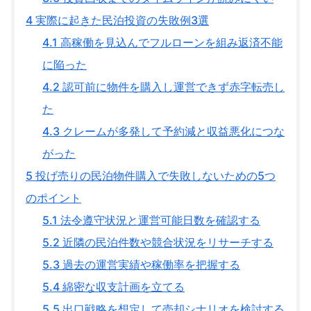
4
実際に起きた民泊投資の失敗例3選
4.1
高稼働を見込んでフルローンを組み返済不能
に陥った
4.2
認可前に物件を購入し運営できず赤字転売し
た
4.3
クレームが多発して予約減と収益悪化につな
がった
5
投げ売りの民泊物件購入で失敗しないための5つ
のポイント
5.1
法令遵守状況と運営可能日数を確認する
5.2
近隣の民泊件数や競合状況をリサーチする
5.3
過去の運営実績や稼働率を把握する
5.4
綿密な収支計画を立てる
5.5
出口戦略を想定して売却シナリオを検討する