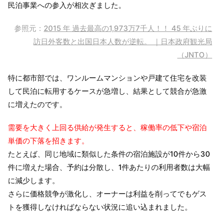
民泊事業への参入が相次ぎました。
参照元：
2015 年 過去最高の1,973万7千人！！ 45 年ぶりに
訪日外客数と出国日本人数が逆転。 ｜日本政府観光局
（JNTO）
特に都市部では、ワンルームマンションや戸建て住宅を改装
して民泊に転用するケースが急増し、結果として競合が急激
に増えたのです。
需要を大きく上回る供給が発生すると、稼働率の低下や宿泊
単価の下落を招きます。
たとえば、同じ地域に類似した条件の宿泊施設が10件から30
件に増えた場合、予約は分散し、1件あたりの利用者数は大幅
に減少します。
さらに価格競争が激化し、オーナーは利益を削ってでもゲス
トを獲得しなければならない状況に追い込まれました。