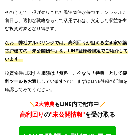
そのうえで、投げ売りされた民泊物件が持つポテンシャルに
着目し、適切な戦略をもって活用すれば、安定した収益を生
む投資対象となり得ます。
なお、弊社アルバリンクでは、高利回りが狙える空き家や築
古戸建ての「未公開物件」を、LINE登録者限定でご紹介して
います。
投資物件に関する
相談は「無料」
、今なら
「特典」として便
利ツールもお渡ししています
ので、まずはLINE登録の詳細を
確認してみてください。
＼
2大特典
もLINE内で配布中
／
高利回り
の
"未公開情報"
を受け取る