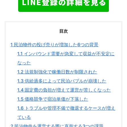
目次
1
民泊物件の投げ売りが増加した6つの背景
1.1
インバウンド需要が急変して収益が不安定に
なった
1.2
法規制強化で稼働日数が制限された
1.3
供給過多によって民泊バブルが崩壊した
1.4
固定費の負担が増えて運営が苦しくなった
1.5
価格競争で宿泊単価が下落した
1.6
トラブルや管理不備で撤退するケースが増え
ている
2
民泊物件を運営する際に直面する3つの課題