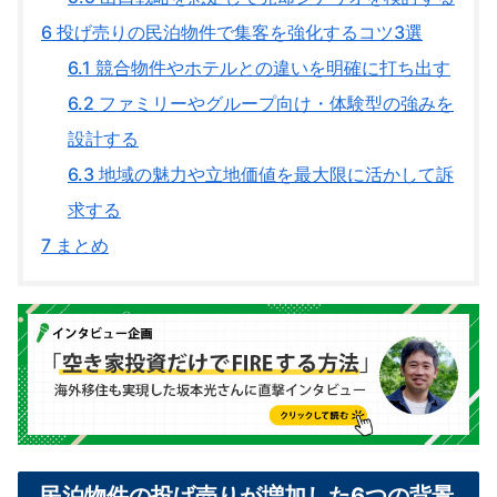
6
投げ売りの民泊物件で集客を強化するコツ3選
6.1
競合物件やホテルとの違いを明確に打ち出す
6.2
ファミリーやグループ向け・体験型の強みを
設計する
6.3
地域の魅力や立地価値を最大限に活かして訴
求する
7
まとめ
民泊物件の投げ売りが増加した6つの背景