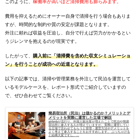
このように、
稼働率が高いほど清掃費用も膨らみます。
費用を抑えるためにオーナー自身で清掃を行う場合もありま
すが、時間的な制約や質の安定が課題となります。
外注に頼れば収益を圧迫し、自分で行えば労力がかかるとい
うジレンマを抱えるのが現実です。
したがって、
購入前に「清掃費を含めた収支シミュレーショ
ン」を行うことが成功への近道となります。
以下の記事では、清掃や管理業務を外注して民泊を運営して
いるモデルケースを、レポート形式でご紹介していますの
で、ぜひ合わせてご覧ください。
簡易宿泊所（民泊）は儲かるのか？メリットとデ
メリットを実際に運営した立場で解説
airbnbが流行り、外国人観光客が増えたことで民泊や簡易
宿泊所に参入する人が増えていますが、実際に運営してい
る立場で言わせてもらうと管理・運営方法やデメリットを
よく考えて参入することをおすすめします。 ぶっちゃける
と結構大変ですし、...