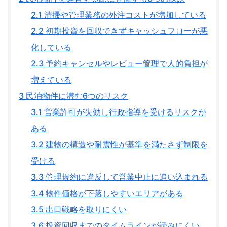
2.1
清掃や管理業務の外注コストが増加している
2.2
初期投資を回収できずキャッシュフローが悪
化している
2.3
予約キャンセルやレビュー管理で人的負担が
増えている
3
民泊物件に潜む6つのリスク
3.1
営業許可が失効し行政指導を受けるリスクが
ある
3.2
建物の構造や耐震性が基準を満たさず制限を
受ける
3.3
管理規約に違反して営業中止に追い込まれる
3.4
物件価格が下落しやすいエリアがある
3.5
出口戦略を取りにくい
3.6
投資回収までのタイムラインが読みにくい