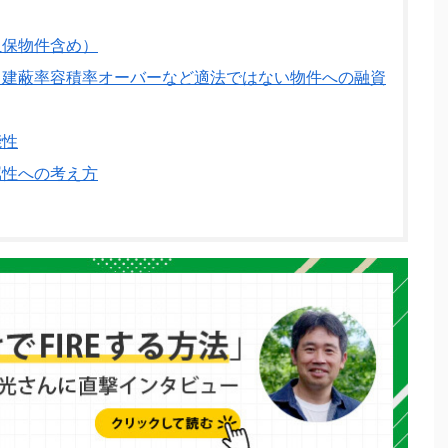
担保物件含め）
建蔽率容積率オーバーなど適法ではない物件への融資
能性
属性への考え方