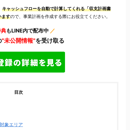
、
キャッシュフローを自動で計算してくれる「収支計画書
います
ので、事業計画を作成する際にお役立てください。
特典
もLINE内で配布中
／
の
"未公開情報"
を受け取る
目次
対象エリア