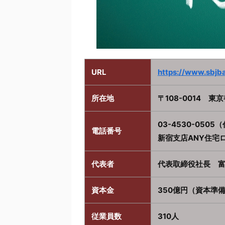
URL
https://www.sbjba
所在地
〒108-0014 東
03-4530-050
電話番号
新宿支店ANY住宅ロー
代表者
代表取締役社長 富
資本金
350億円（資本
従業員数
310人