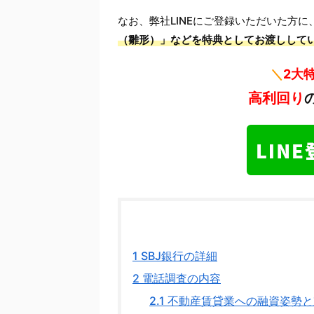
なお、弊社LINEにご登録いただいた方に
（雛形）」などを特典としてお渡しして
＼
2大
高利回り
1
SBJ銀行の詳細
2
電話調査の内容
2.1
不動産賃貸業への融資姿勢と