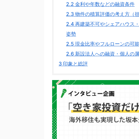
2.2
金利や年数などの融資条件
2.3
物件の積算評価の考え方（
2.4
再建築不可やシェアハウス・
姿勢
2.5
現金比率やフルローンの可
2.6
新設法人への融資・個人の
3
印象と総評