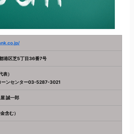
nk.co.jp/
京都港区芝5丁目36番7号
5（代表）
ンセンター03-5287-3021
屋 誠一郎
準備金含む）