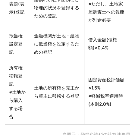
表題(表
※ただし、土地家
物理的状況を登録する
示)登記
屋調査士への報酬
ための登記
が別途必要
抵当権
金融機関が土地・建物
借入金額(債権
設定登
に抵当権を設定するた
額)×0.4%
記
めの登記
所有権
移転登
固定資産税評価額
記
土地の所有権を売主か
×1.5%
※土地か
ら買主に移転する登記
※軽減税率適用時
ら購入
(本則2.0%)
する場
合
参照元：
登録免許税の計算法務局