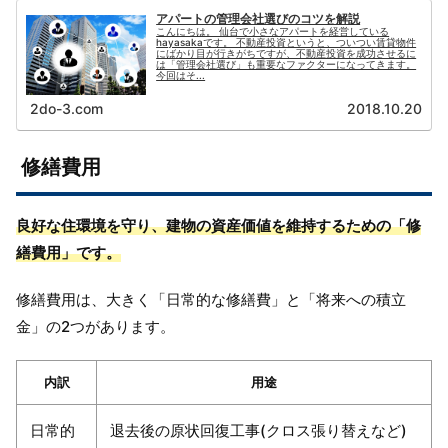
アパートの管理会社選びのコツを解説
こんにちは。 仙台で小さなアパートを経営している
hayasakaです。 不動産投資というと、ついつい賃貸物件
にばかり目が行きがちですが、不動産投資を成功させるに
は「管理会社選び」も重要なファクターになってきます。
今回はそ...
2do-3.com
2018.10.20
修繕費用
良好な住環境を守り、建物の資産価値を維持するための「修
繕費用」です。
修繕費用は、大きく「日常的な修繕費」と「将来への積立
金」の2つがあります。
内訳
用途
日常的
退去後の原状回復工事(クロス張り替えなど)