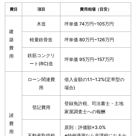
費目
項目
費用相場（目安）
木造
坪単価 74万円~105万円
建
築
軽量鉄骨造
坪単価 80万円~126万円
費
鉄筋コンクリ
用
坪単価 95万円~157万円
ート(RC)造
ローン関連費
借入金額の1.1~1.2%(定率型の
用
場合)
登録免許税、司法書士・土地
登記費用
家屋調査士への報酬
諸
費
原則：評価額×3.0%
用
不動産取得税
※特例適用なら非課税になるケ