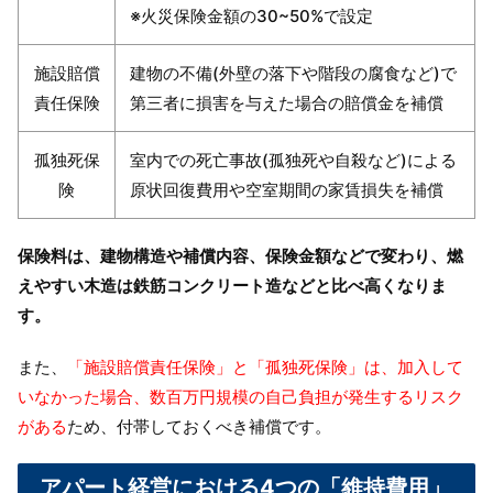
※火災保険金額の30~50%で設定
施設賠償
建物の不備(外壁の落下や階段の腐食など)で
責任保険
第三者に損害を与えた場合の賠償金を補償
孤独死保
室内での死亡事故(孤独死や自殺など)による
険
原状回復費用や空室期間の家賃損失を補償
保険料は、建物構造や補償内容、保険金額などで変わり、燃
えやすい木造は鉄筋コンクリート造などと比べ高くなりま
す。
また、
「施設賠償責任保険」と「孤独死保険」は、加入して
いなかった場合、数百万円規模の自己負担が発生するリスク
がある
ため、付帯しておくべき補償です。
アパート経営における4つの「維持費用」