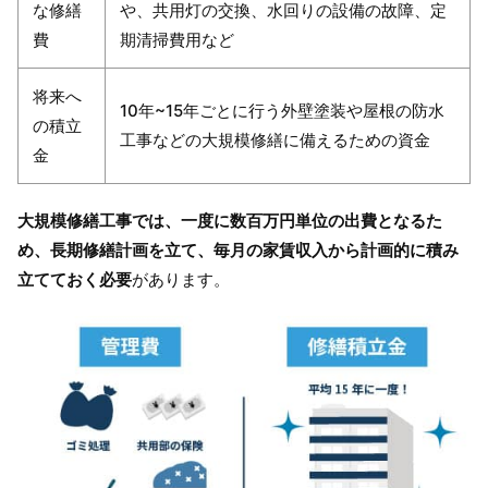
な修繕
や、共用灯の交換、水回りの設備の故障、定
費
期清掃費用など
将来へ
10年~15年ごとに行う外壁塗装や屋根の防水
の積立
工事などの大規模修繕に備えるための資金
金
大規模修繕工事では、一度に数百万円単位の出費となるた
め、長期修繕計画を立て、毎月の家賃収入から計画的に積み
立てておく必要
があります。