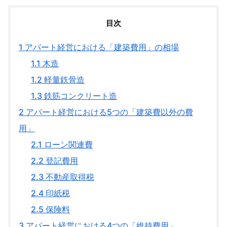
目次
1
アパート経営における「建築費用」の相場
1.1
木造
1.2
軽量鉄骨造
1.3
鉄筋コンクリート造
2
アパート経営における5つの「建築費以外の費
用」
2.1
ローン関連費
2.2
登記費用
2.3
不動産取得税
2.4
印紙税
2.5
保険料
3
アパート経営における4つの「維持費用」