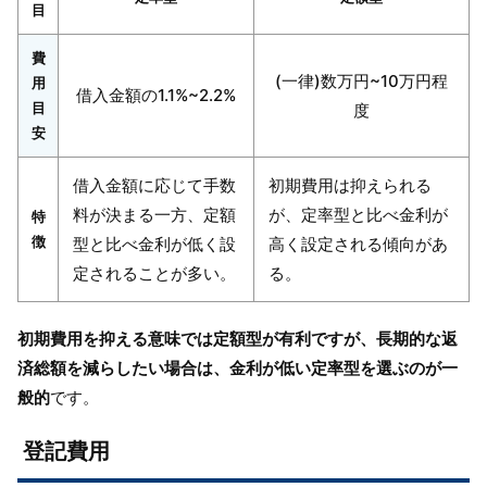
目
費
(一律)数万円~10万円程
用
借入金額の1.1%~2.2%
目
度
安
借入金額に応じて手数
初期費用は抑えられる
料が決まる一方、定額
が、定率型と比べ金利が
特
徴
型と比べ金利が低く設
高く設定される傾向があ
定されることが多い。
る。
初期費用を抑える意味では定額型が有利ですが、長期的な返
済総額を減らしたい場合は、金利が低い定率型を選ぶのが一
般的
です。
登記費用