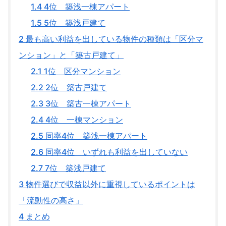
1.4
4位 築浅一棟アパート
1.5
5位 築浅戸建て
2
最も高い利益を出している物件の種類は「区分マ
ンション」と「築古戸建て」
2.1
1位 区分マンション
2.2
2位 築古戸建て
2.3
3位 築古一棟アパート
2.4
4位 一棟マンション
2.5
同率4位 築浅一棟アパート
2.6
同率4位 いずれも利益を出していない
2.7
7位 築浅戸建て
3
物件選びで収益以外に重視しているポイントは
「流動性の高さ」
4
まとめ