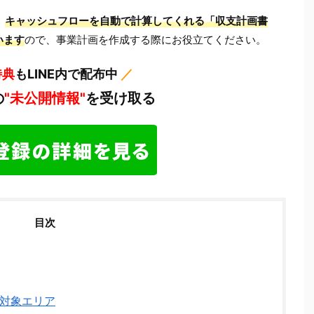
、
キャッシュフローを自動で計算してくれる「収支計画書
います
ので、事業計画を作成する際にお役立てください。
特典
もLINE内で配布中
／
の
"未公開情報"
を受け取る
目次
対象エリア