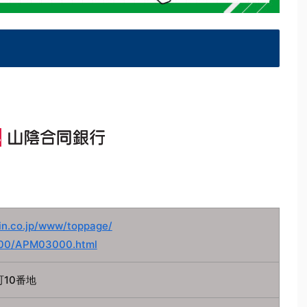
in.co.jp/www/toppage/
0/APM03000.html
10番地