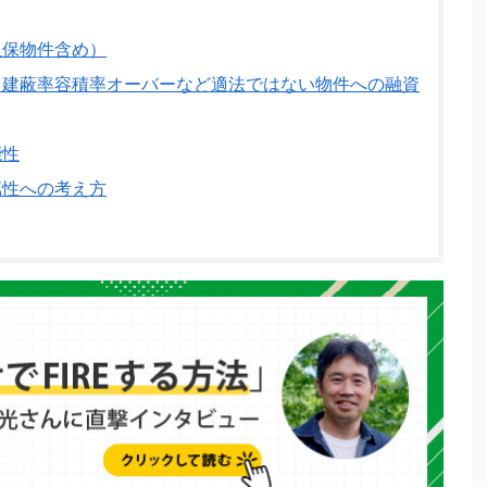
担保物件含め）
建蔽率容積率オーバーなど適法ではない物件への融資
能性
属性への考え方