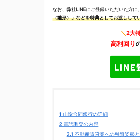
なお、弊社LINEにご登録いただいた方に
（雛形）」などを特典としてお渡しして
＼
2大
高利回り
1
山陰合同銀行の詳細
2
電話調査の内容
2.1
不動産賃貸業への融資姿勢と