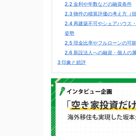
2.2
金利や年数などの融資条件
2.3
物件の積算評価の考え方（
2.4
再建築不可やシェアハウス・
姿勢
2.5
現金比率やフルローンの可
2.6
新設法人への融資・個人の
3
印象と総評