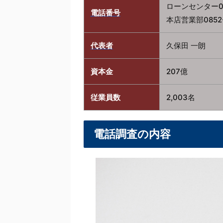
ローンセンター085
電話番号
本店営業部0852-5
代表者
久保田 一朗
資本金
207億
従業員数
2,003名
電話調査の内容