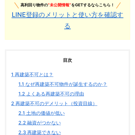
高利回り物件の
”未公開情報”
をGETするならこちら！
LINE登録のメリットと使い方を確認す
る
目次
1
再建築不可とは？
1.1
なぜ再建築不可物件が誕生するのか？
1.2
よくある再建築不可の理由
2
再建築不可のデメリット（投資目線）
2.1
土地の価値が低い
2.2
融資がつかない
2.3
再建築できない