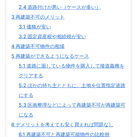
2.4
道路付けが悪い（ケースが多い）
3
再建築不可のメリット
3.1
価格が安い
3.2
固定資産税や相続税が安い
4
再建築不可物件の相場
5
再建築ができるようになるケース
5.1
道路に面している物件を購入して接道義務を
クリアする
5.2
ほかの持ち主とともに、土地を位置指定道路
にする
5.3
区画整理などによって再建築不可が再建築可
になる
6
デメリットを考えても安く買えれば問題なし
6.1
再建築不可と再建築可能物件の比較例