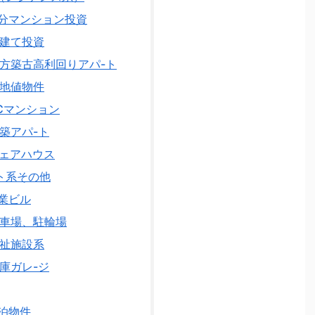
分マンション投資
建て投資
方築古高利回りアパ-ト
地値物件
Cマンション
築アパ-ト
ェアハウス
ト系その他
業ビル
車場、駐輪場
祉施設系
庫ガレ-ジ
泊物件