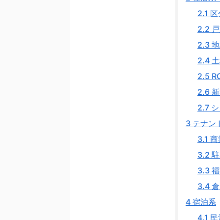
2.1
区
2.2
戸
2.3
地
2.4
土
2.5
R
2.6
新
2.7
シ
3
テナン
3.1
商
3.2
駐
3.3
福
3.4
倉
4
宿泊系
4.1
民