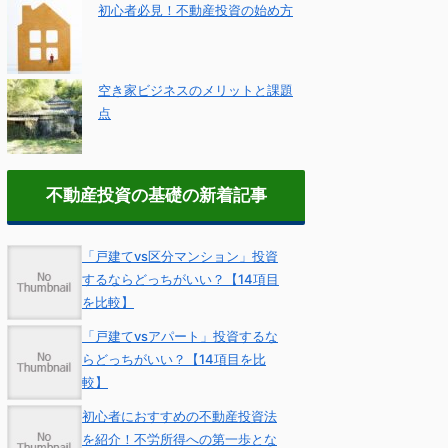
初心者必見！不動産投資の始め方
空き家ビジネスのメリットと課題
点
不動産投資の基礎の新着記事
「戸建てvs区分マンション」投資
するならどっちがいい？【14項目
を比較】
「戸建てvsアパート」投資するな
らどっちがいい？【14項目を比
較】
初心者におすすめの不動産投資法
を紹介！不労所得への第一歩とな